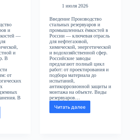
1 июля 2026
Введение Производство
дство
стальных резервуаров и
ров и
промышленных ёмкостей в
костей —
России — ключевая отрасль
для
для нефтегазовой,
ической,
химической, энергетической
стной и
и водохозяйственной сфер.
р. В
Российские заводы
предлагают полный цикл
ости
работ: от проектирования и
ым: от
подбора материала до
огических
испытаний,
ых
антикоррозионной защиты и
дземных
монтажа на объекте. Виды
ранения. В
резервуаров…
Читать далее
Производство
дство
стальных
х
резервуаров
аров
и
промышленных
ленных
ёмкостей