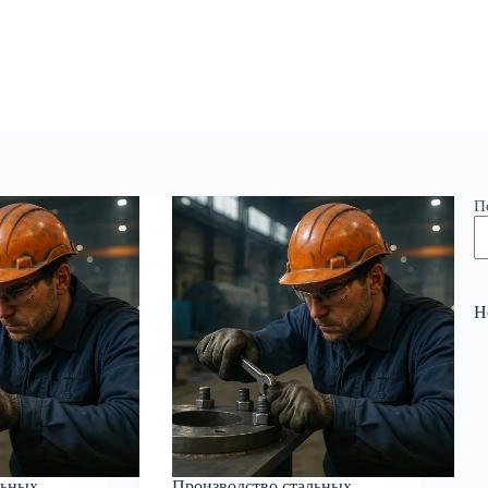
П
Н
льных
Производство стальных