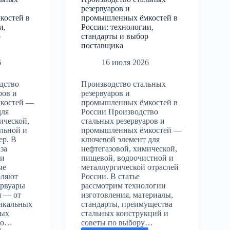
резервуаров и
костей в
промышленных ёмкостей в
и,
России: технологии,
р
стандарты и выбор
поставщика
6
16 июля 2026
дство
Производство стальных
ров и
резервуаров и
костей —
промышленных ёмкостей в
для
России Производство
ической,
стальных резервуаров и
льной и
промышленных ёмкостей —
ер. В
ключевой элемент для
за
нефтегазовой, химической,
 и
пищевой, водоочистной и
ые
металлургической отраслей
оляют
России. В статье
ервуары
рассмотрим технологии
я — от
изготовления, материалы,
икальных
стандарты, преимущества
ных
стальных конструкций и
го…
советы по выбору…