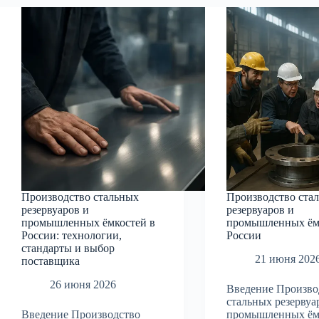
промышленных
ёмкосте
ёмкостей
в
в
России:
России:
технолог
от
стандар
проектирования
и
до
практич
ввода
рекомен
в
эксплуатацию
Производство стальных
Производство ста
резервуаров и
резервуаров и
промышленных ёмкостей в
промышленных ём
России: технологии,
России
стандарты и выбор
21 июня 202
поставщика
26 июня 2026
Введение Произво
стальных резервуа
Введение Производство
промышленных ём