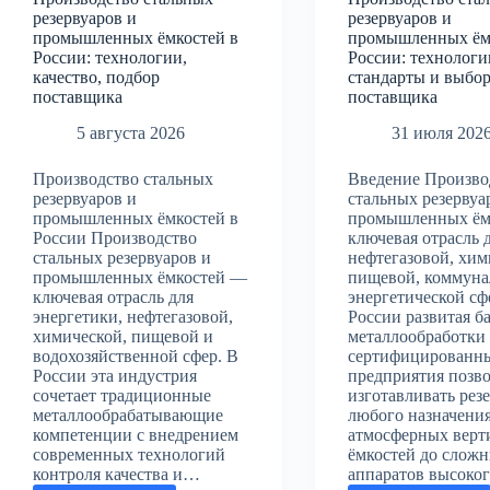
резервуаров и
резервуаров и
промышленных ёмкостей в
промышленных ём
России: технологии,
России: технологи
качество, подбор
стандарты и выбо
поставщика
поставщика
5 августа 2026
31 июля 202
Производство стальных
Введение Произво
резервуаров и
стальных резервуа
промышленных ёмкостей в
промышленных ём
России Производство
ключевая отрасль 
стальных резервуаров и
нефтегазовой, хим
промышленных ёмкостей —
пищевой, коммуна
ключевая отрасль для
энергетической сф
энергетики, нефтегазовой,
России развитая ба
химической, пищевой и
металлообработки
водохозяйственной сфер. В
сертифицированн
России эта индустрия
предприятия позв
сочетает традиционные
изготавливать рез
металлообрабатывающие
любого назначени
компетенции с внедрением
атмосферных верт
современных технологий
ёмкостей до слож
контроля качества и…
аппаратов высоко