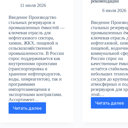
рекомендации
11 июля 2026
6 июля 2026
Введение Производство
стальных резервуаров и
Введение Произво
промышленных ёмкостей —
стальных резервуа
ключевая отрасль для
промышленных ём
нефтегазового сектора,
ключевая отрасль 
химии, ЖКХ, пищевой и
нефтегазовой, хим
сельскохозяйственной
пищевой, водоочи
промышленности. В России
коммунальной сфе
спрос поддерживается как
России спрос на
внутренними проектами
качественные ёмк
(транспортировка и
остаётся стабильн
хранение нефтепродуктов,
небольших технол
воды, химреагентов), так и
сосудов до крупн
программами
атмосферных и по
импортозамещения и
резервуаров для х
экспортными контрактами.
этой…
Ассортимент…
Читать далее
Произво
Читать далее
Производство
стальны
стальных
резерву
резервуаров
и
и
промыш