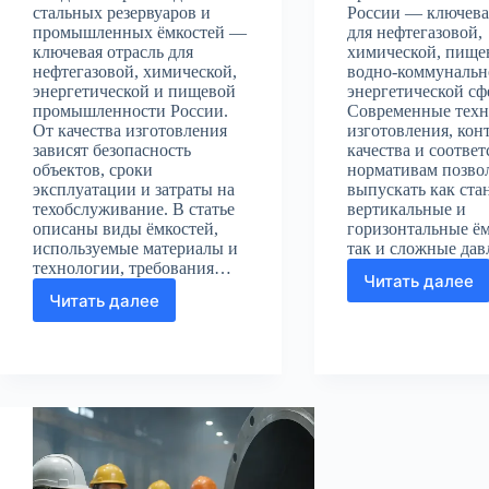
стальных резервуаров и
России — ключева
промышленных ёмкостей —
для нефтегазовой,
ключевая отрасль для
химической, пище
нефтегазовой, химической,
водно-коммунальн
энергетической и пищевой
энергетической сф
промышленности России.
Современные тех
От качества изготовления
изготовления, кон
зависят безопасность
качества и соответ
объектов, сроки
нормативам позво
эксплуатации и затраты на
выпускать как ста
техобслуживание. В статье
вертикальные и
описаны виды ёмкостей,
горизонтальные ём
используемые материалы и
так и сложные да
технологии, требования…
Читать далее
Произво
Читать далее
Производство
стальны
стальных
резерву
резервуаров
и
и
промыш
промышленных
ёмкосте
ёмкостей
в
в
России
России:
технологии,