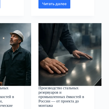
Читать далее
дство
Производство
х
стальных
аров
резервуаров
и
ленных
промышленных
й
ёмкостей
в
России:
ии,
технологии,
ты
стандарты
и
выбор
ика
поставщика
льных
Производство стальных
резервуаров и
костей в
промышленных ёмкостей в
и,
России — от проекта до
ические
монтажа