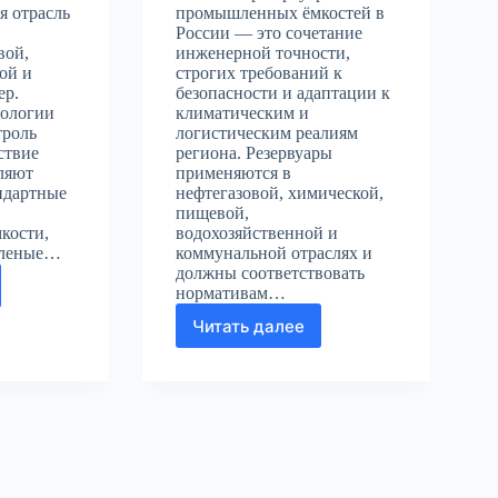
я отрасль
промышленных ёмкостей в
России — это сочетание
вой,
инженерной точности,
ой и
строгих требований к
ер.
безопасности и адаптации к
нологии
климатическим и
троль
логистическим реалиям
ствие
региона. Резервуары
ляют
применяются в
ндартные
нефтегазовой, химической,
пищевой,
кости,
водохозяйственной и
вленые…
коммунальной отраслях и
должны соответствовать
нормативам…
дство
х
Читать далее
Производство
аров
стальных
резервуаров
ленных
и
й
промышленных
ёмкостей
в
России: