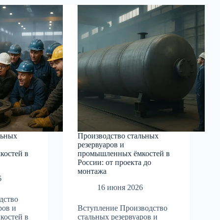
й
в
России
—
ии,
от
ты
проекта
до
еские
монтажа
дации
льных
Производство стальных
резервуаров и
костей в
промышленных ёмкостей в
России: от проекта до
монтажа
6
16 июня 2026
дство
ров и
Вступление Производство
костей в
стальных резервуаров и