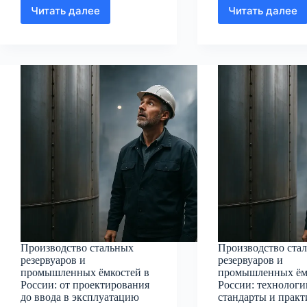
Читать далее
Читать далее
Производство
Произво
стальных
стальны
резервуаров
резерву
и
и
промышленных
промыш
ёмкостей
ёмкосте
в
в
России:
России:
технологии,
технолог
качество,
стандар
подбор
и
поставщика
выбор
поставщ
Производство стальных
Производство ста
резервуаров и
резервуаров и
промышленных ёмкостей в
промышленных ём
России: от проектирования
России: технологи
до ввода в эксплуатацию
стандарты и практ