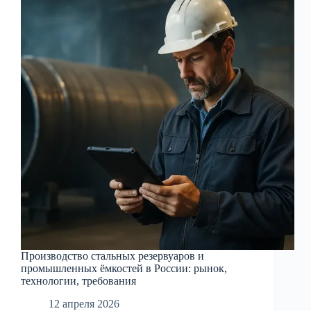
в
России:
от
проектирования
до
монтажа
Производство стальных резервуаров и
промышленных ёмкостей в России: рынок,
технологии, требования
12 апреля 2026