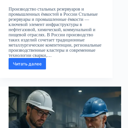
Производство стальных резервуаров и
промышленных ёмкостей в России Стальные
резервуары и промышленные ёмкости —
ключевой элемент инфраструктуры в
нефтегазовой, химической, коммунальной и
пищевой отраслях. В России производство
таких изделий сочетает традиционные
металлургические компетенции, региональные
производственные кластеры и современные
технологии сварки,…
Читать далее
Производство
стальных
резервуаров
и
промышленных
ёмкостей
в
России:
рынок,
технологии,
требования