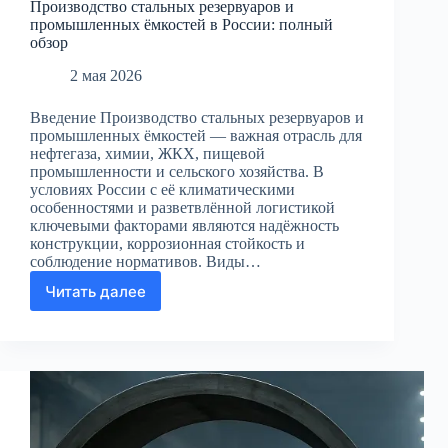
Производство стальных резервуаров и
промышленных ёмкостей в России: полный
обзор
2 мая 2026
Введение Производство стальных резервуаров и
промышленных ёмкостей — важная отрасль для
нефтегаза, химии, ЖКХ, пищевой
промышленности и сельского хозяйства. В
условиях России с её климатическими
особенностями и разветвлённой логистикой
ключевыми факторами являются надёжность
конструкции, коррозионная стойкость и
соблюдение нормативов. Виды…
Читать далее
Производство
стальных
резервуаров
и
промышленных
ёмкостей
в
России: