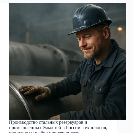
промышленных
ёмкостей
в
России:
от
проекта
до
монтажа
Производство стальных резервуаров и
промышленных ёмкостей в России: технология,
стандарты и выбор производителя