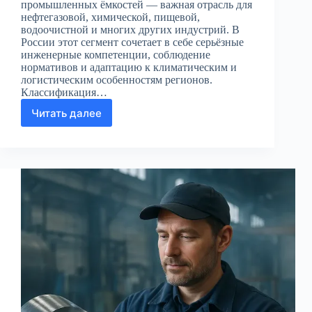
промышленных ёмкостей — важная отрасль для
нефтегазовой, химической, пищевой,
водоочистной и многих других индустрий. В
России этот сегмент сочетает в себе серьёзные
инженерные компетенции, соблюдение
нормативов и адаптацию к климатическим и
логистическим особенностям регионов.
Классификация…
Читать далее
Производство
стальных
резервуаров
и
промышленных
ёмкостей
в
России:
полное
руководство