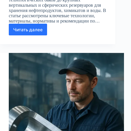
вертикальных и сферических резервуаров для
хранения нефтепродуктов, химикатов и воды. В
статье рассмотрены ключевые технологии,
материалы, нормативы и рекомендации по…
Читать далее
Производство
стальных
резервуаров
и
промышленных
ёмкостей
в
России
—
технологии,
стандарты
и
выбор
поставщика