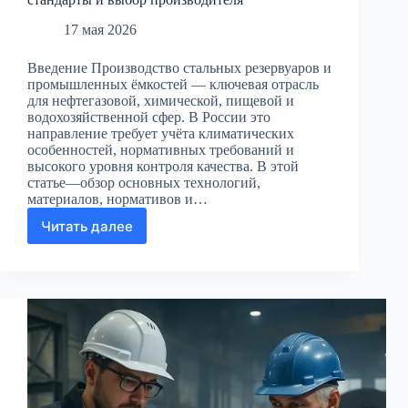
17 мая 2026
Введение Производство стальных резервуаров и
промышленных ёмкостей — ключевая отрасль
для нефтегазовой, химической, пищевой и
водохозяйственной сфер. В России это
направление требует учёта климатических
особенностей, нормативных требований и
высокого уровня контроля качества. В этой
статье—обзор основных технологий,
материалов, нормативов и…
Читать далее
Производство
стальных
резервуаров
и
промышленных
ёмкостей
в
России:
технология,
стандарты
и