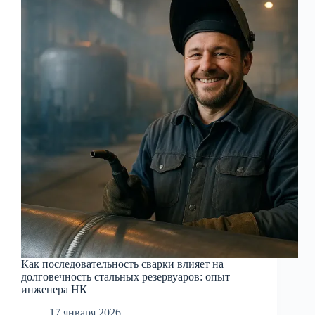
резервуара:
нестандартный
взгляд
на
контроль
качества
Как последовательность сварки влияет на
долговечность стальных резервуаров: опыт
инженера НК
17 января 2026