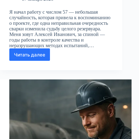
Я начал работу с числом 57 — небольшая
случайность, которая привела к воспоминанию
о проекте, где одна неправильная очередность
сварки изменила судьбу целого резервуара.
Меня зовут Алексей Иванович, за спиной —
годы работы в контроле качества и
неразрушающих методах испытаний,…
Читать далее
Как
последовательность
сварки
влияет
на
долговечность
стальных
резервуаров:
опыт
инженера
НК