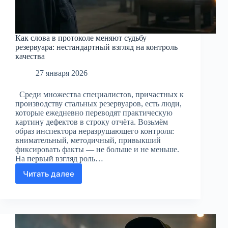
Как слова в протоколе меняют судьбу
резервуара: нестандартный взгляд на контроль
качества
27 января 2026
Среди множества специалистов, причастных к
производству стальных резервуаров, есть люди,
которые ежедневно переводят практическую
картину дефектов в строку отчёта. Возьмём
образ инспектора неразрушающего контроля:
внимательный, методичный, привыкший
фиксировать факты — не больше и не меньше.
На первый взгляд роль…
Читать далее
Как
слова
в
протоколе
меняют
судьбу