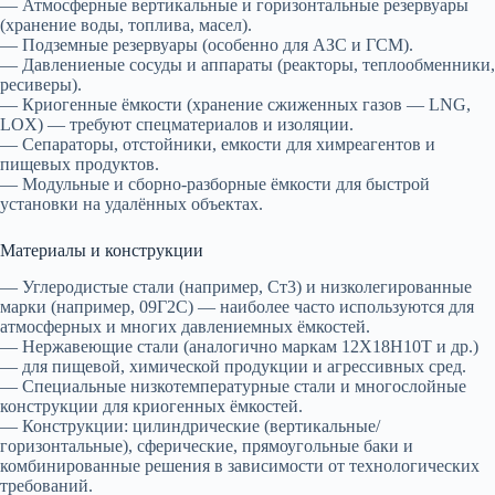
— Атмосферные вертикальные и горизонтальные резервуары
(хранение воды, топлива, масел).
— Подземные резервуары (особенно для АЗС и ГСМ).
— Давлениеные сосуды и аппараты (реакторы, теплообменники,
ресиверы).
— Криогенные ёмкости (хранение сжиженных газов — LNG,
LOX) — требуют спецматериалов и изоляции.
— Сепараторы, отстойники, емкости для химреагентов и
пищевых продуктов.
— Модульные и сборно-разборные ёмкости для быстрой
установки на удалённых объектах.
Материалы и конструкции
— Углеродистые стали (например, Ст3) и низколегированные
марки (например, 09Г2С) — наиболее часто используются для
атмосферных и многих давлениемных ёмкостей.
— Нержавеющие стали (аналогично маркам 12Х18Н10Т и др.)
— для пищевой, химической продукции и агрессивных сред.
— Специальные низкотемпературные стали и многослойные
конструкции для криогенных ёмкостей.
— Конструкции: цилиндрические (вертикальные/
горизонтальные), сферические, прямоугольные баки и
комбинированные решения в зависимости от технологических
требований.