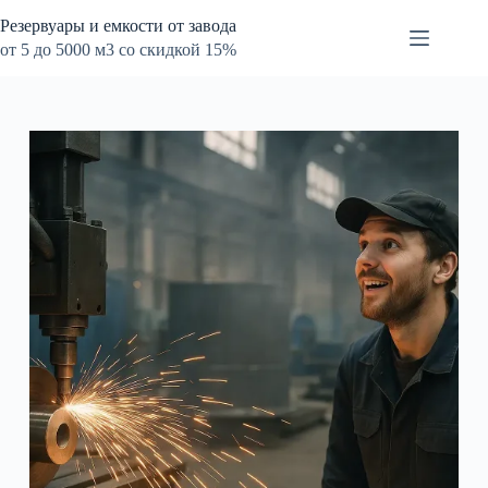
Перейти
Резервуары и емкости от завода
к
сути
от 5 до 5000 м3 со скидкой 15%